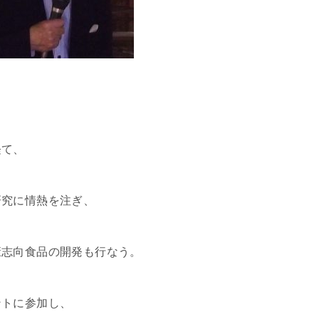
経て、
研究に情熱を注ぎ、
康志向食品の開発も行なう。
ントに参加し、