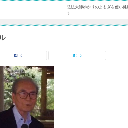
弘法大師ゆかりのよもぎを使い健
ぎ
す
ル
0
0