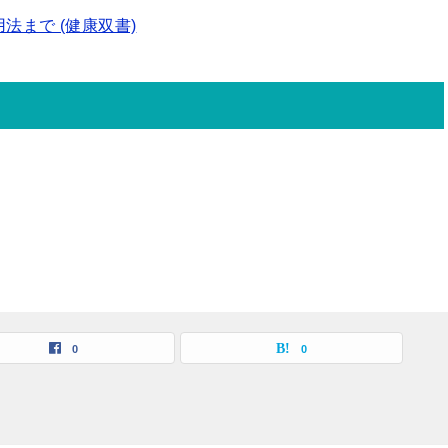
法まで (健康双書)
0
0