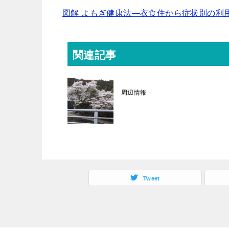
図解 よもぎ健康法―衣食住から症状別の利用
関連記事
周辺情報
Tweet