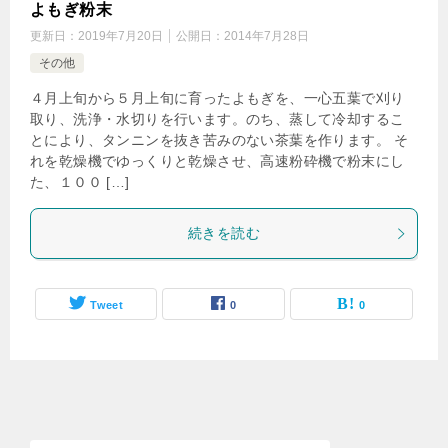
よもぎ粉末
更新日：
2019年7月20日
公開日：
2014年7月28日
その他
４月上旬から５月上旬に育ったよもぎを、一心五葉で刈り
取り、洗浄・水切りを行います。のち、蒸して冷却するこ
とにより、タンニンを抜き苦みのない茶葉を作ります。 そ
れを乾燥機でゆっくりと乾燥させ、高速粉砕機で粉末にし
た、１００ […]
続きを読む
Tweet
0
0