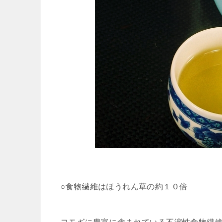
○食物繊維はほうれん草の約１０倍