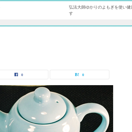
弘法大師ゆかりのよもぎを使い健
ぎ
す
0
0