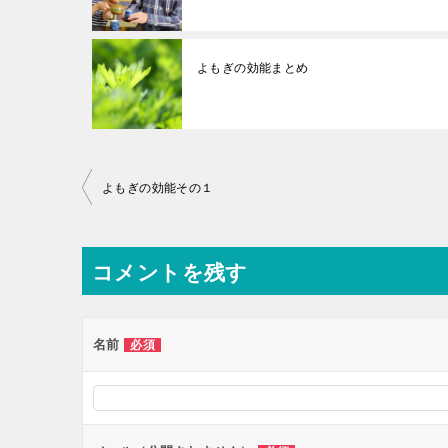
よもぎの効能まとめ
投
よもぎの効能その１
稿
ナ
コメントを残す
ビ
ゲ
ー
名前
必須
シ
ョ
ン